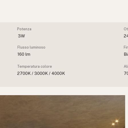
Potenza
Ot
3W
2
Flusso luminoso
Fi
160 lm
B
Temperatura colore
Al
2700K / 3000K / 4000K
7