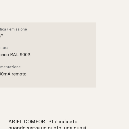
tica / emissione
4°
nitura
ianco RAL 9003
imentazione
00mA remoto
ARIEL COMFORT31 è indicato
quando serve un punto luce quasi