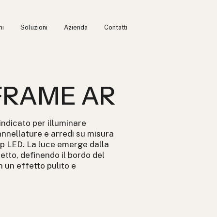
ni
Soluzioni
Azienda
Contatti
 FRAME AR
icato per illuminare
annellature e arredi su misura
rip LED. La luce emerge dalla
etto, definendo il bordo del
n un effetto pulito e